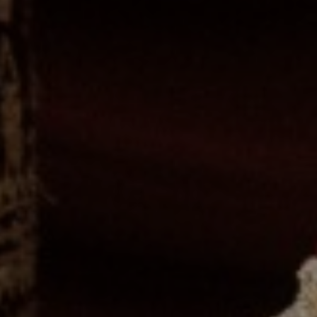
Zela Mutiara, S.Pd
Putri Dari Bapak Agus Salim & Ibu Hasiah
Instagram
&