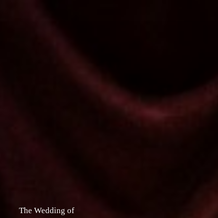
Assalamualaikum Wr. Wb.
Dengan memohon Rahmat dan Ridho Allah SWT yang telah
menciptakan makhluk-Nya secara berpasang-pasangan
Kami bermaksud menyelenggarakan pernikahan kami
The Wedding of