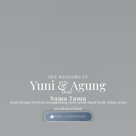
Bride & Groom
Assalamualaikum wr. wb.
Dengan memohon Rahmat dan Ridho Allah SWT yang
telah menciptakan makhluk-Nya secara berpasang-
pasangan
Kami bermaksud menyelenggarakan pernikahan kami
THE WEDDING OF
Yuni & Agung
Dear :
Nama Tamu
Kami dengan hormat mengundang Anda untuk dapat hadir dalam acara
pernikahan kami
Buka Undangan