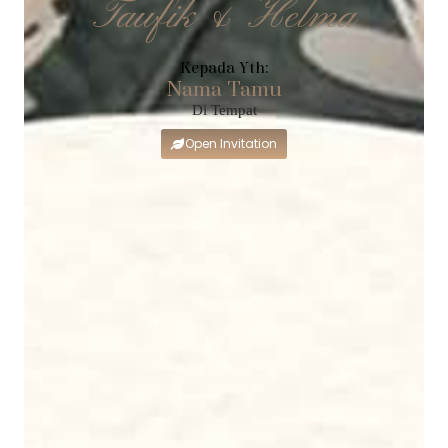
Taufik & Helma
Kepada Yth:
Nama Tamu
Di Tempat
Open Invitation