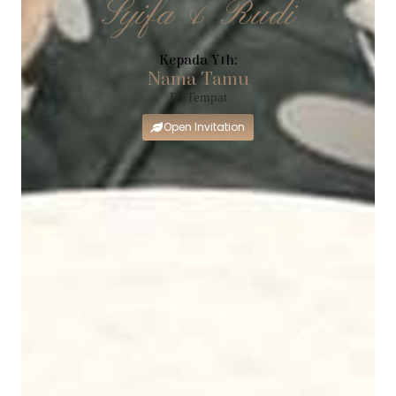
Syifa & Rudi
Kepada Yth:
Nama Tamu
Di Tempat
Open Invitation