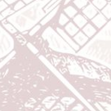
Shinta Wulandari
Putri kedua dari bapak Didi (udid) & ibu Dede Tarliyah
&