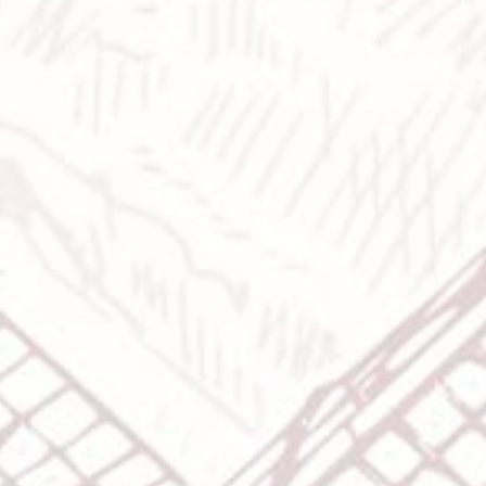
Bride & Groom
Assalamualaikum wr. wb.
Dengan memohon Rahmat dan Ridho Allah SWT yang telah
menciptakan makhluk-Nya secara berpasang-pasangan
Kami bermaksud menyelenggarakan pernikahan kami