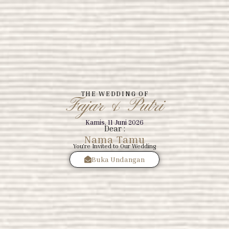
Bride & Groom
Assalamualaikum wr. wb.
Dengan memohon Rahmat dan Ridho Allah SWT yang telah
menciptakan makhluk-Nya secara berpasang-pasangan
THE WEDDING OF
Kami bermaksud menyelenggarakan pernikahan kami
Fajar & Putri
Kamis, 11 Juni 2026
Dear :
Nama Tamu
You're Invited to Our Wedding
Buka Undangan