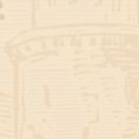
Putra kedua dari bapak Trubus Apandi & Ibu Juliati