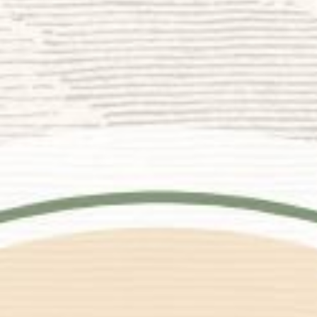
Putri Rifqi Meilani
Putri Pertama dari bapak Inanto & ibu Riwayati
&