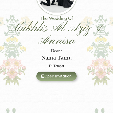
The Wedding Of
Mukhlis Al Aziz &
Annisa
Dear :
Nama Tamu
Di Tempat
Open Invitation