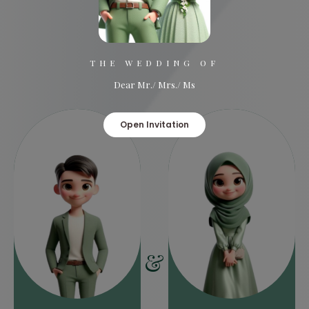
THE WEDDING OF
Dear Mr./ Mrs./ Ms
Open Invitation
&