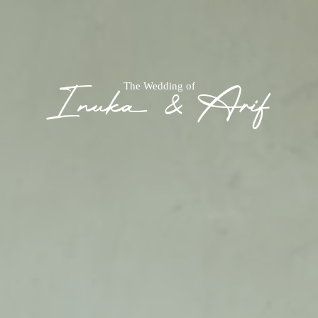
The Wedding of
Inuka & Arif