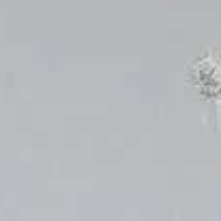
Dira Melisa, S.Pd.,Gr
Putri dari bapak erlan dan ibu meri yanti