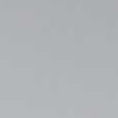
Zainal Fikri, S.Pd.,Gr
Putra dari bpk wasirin dan ibu sofiyati
&