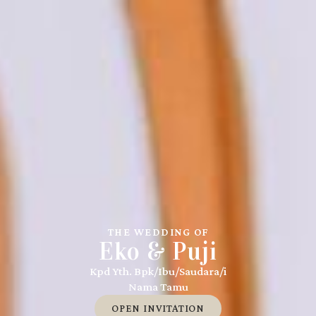
THE WEDDING OF
Eko & Puji
Kpd Yth. Bpk/Ibu/Saudara/i
Nama Tamu
OPEN INVITATION