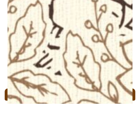
Dan di antara tanda-tanda (kebesaran)-Nya ialah Dia menciptakan
pasangan-pasangan untukmu dari jenismu sendiri, agar kamu
cenderung dan merasa tenteram kepadanya, dan Dia menjadikan di
antaramu rasa kasih dan sayang. Sungguh, pada yang demikian itu