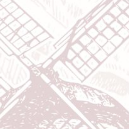
Bride & Groom
Assalamualaikum wr. wb.
Dengan memohon Rahmat dan Ridho Allah SWT yang telah
menciptakan makhluk-Nya secara berpasang-pasangan
Kami bermaksud menyelenggarakan pernikahan kami
Amal Saleh
Putra dari Bapak Olleng dan Ibu Marwah