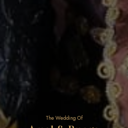
The Wedding Of