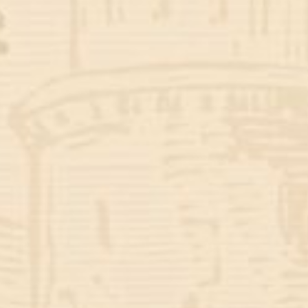
Putri kedua dari bapak Haerul & ibu Endah