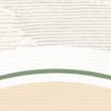
Arlansyah Aditya Mansyur
Putra pertama dari bapak Mansyur & Ibu Ana
&