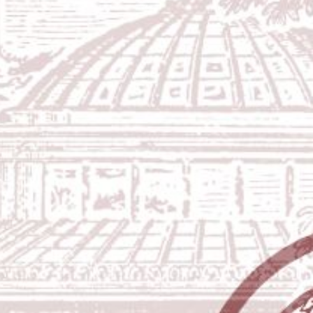
Adi Dwi Novarianto
Putra dari Bapak Sumadi (Alm) & Ibu Sutianah