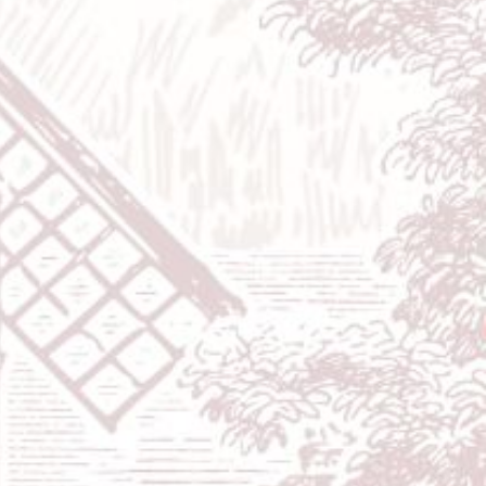
Bride & Groom
Assalamualaikum wr. wb.
Dengan memohon Rahmat dan Ridho Allah SWT yang telah
menciptakan makhluk-Nya secara berpasang-pasangan
Kami bermaksud menyelenggarakan pernikahan kami