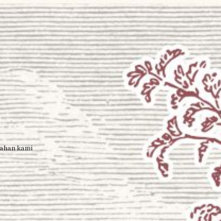
Dan di antara tanda-tanda (kebesaran)-Nya ialah
Dia menciptakan pasangan-pasangan untukmu
dari jenismu sendiri, agar kamu cenderung dan
merasa tenteram kepadanya, dan Dia menjadikan
di antaramu rasa kasih dan sayang. Sungguh, pada
yang demikian itu benar-benar terdapat tanda-
tanda (kebesaran Allah) bagi kaum yang berpikir
(QS. Ar-Rum Ayat 21)
kahan kami