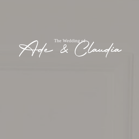
The Wedding of
Ade & Claudia